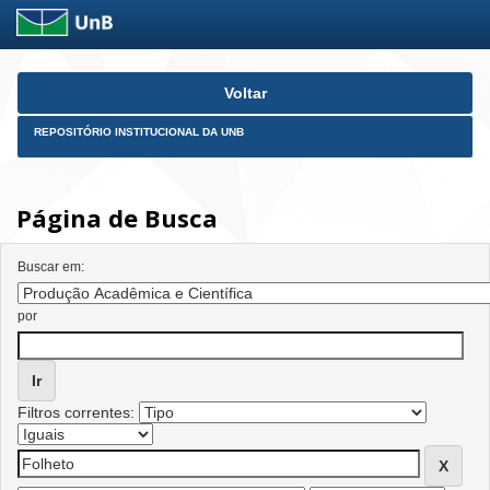
Skip
Voltar
navigation
REPOSITÓRIO INSTITUCIONAL DA UNB
Página de Busca
Buscar em:
por
Filtros correntes: