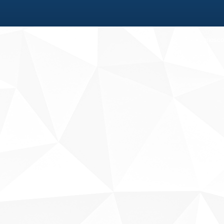
Fale conosco
Sobre