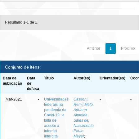
Resultado 1-1 de 1.
Anterior
1
Próximo
Conjunto de itens:
Data de
Data
Título
Autor(es)
Orientador(es)
Coor
publicação
de
defesa
Mar-2021
-
Universidades
Castioni,
-
-
federais na
Remi
;
Melo,
pandemia da
Adriana
Covid-19 : a
Almeida
falta de
Sales de
;
acesso à
Nascimento,
internet
Paulo
interdita
Meyer
;