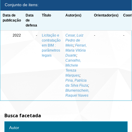
Conjunto de itens:
Data de
Data
Título
Autor(es)
Orientador(es)
Coor
publicação
de
defesa
2022
-
Licitação e
Cesar, Luiz
-
-
contratação
Pedro de
em BIM :
Melo
;
Ferrari,
parâmetros
Maria Vitória
legais
Duarte
;
Carvalho,
Michele
Tereza
Marques
;
Pina, Patrícia
da Silva Fiuza
;
Blumenschein,
Raquel Naves
Busca facetada
Autor