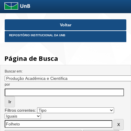
Skip
Voltar
navigation
REPOSITÓRIO INSTITUCIONAL DA UNB
Página de Busca
Buscar em:
por
Filtros correntes: