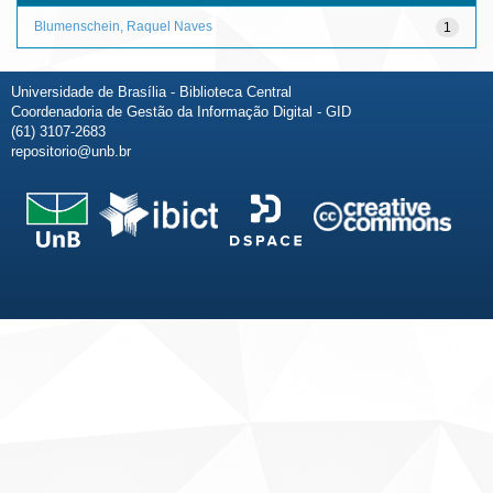
Blumenschein, Raquel Naves
1
Universidade de Brasília - Biblioteca Central
Coordenadoria de Gestão da Informação Digital - GID
(61) 3107-2683
repositorio@unb.br
Fale conosco
Sobre