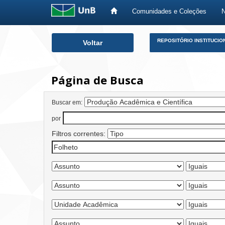
Comunidades e Coleções
Skip
REPOSITÓRIO INSTITUCIO
Voltar
navigation
Página de Busca
Buscar em:
por
Filtros correntes: