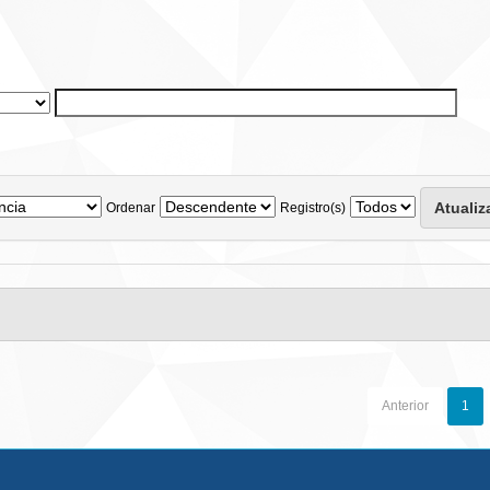
Ordenar
Registro(s)
Anterior
1