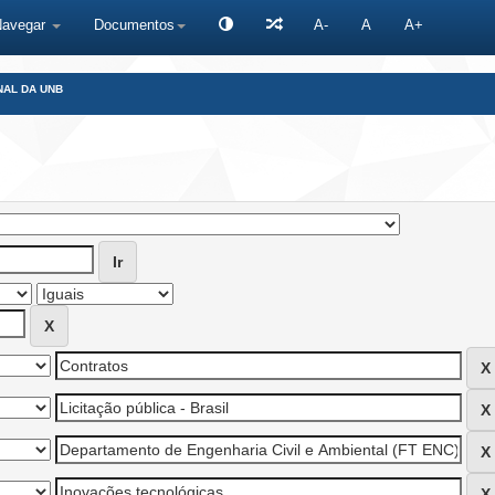
Navegar
Documentos
A-
A
A+
NAL DA UNB