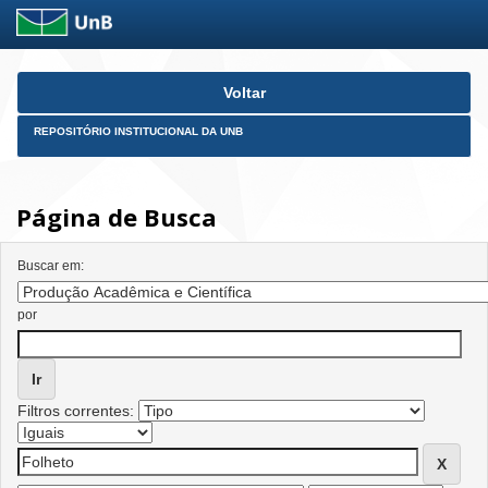
Skip
Voltar
navigation
REPOSITÓRIO INSTITUCIONAL DA UNB
Página de Busca
Buscar em:
por
Filtros correntes: