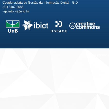
Coordenadoria de Gestão da Informação Digital - GID
(61) 3107-2683
repositorio@unb.br
Fale conosco
Sobre