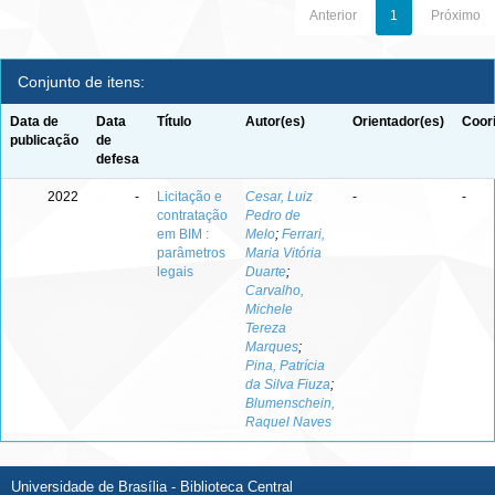
Anterior
1
Próximo
Conjunto de itens:
Data de
Data
Título
Autor(es)
Orientador(es)
Coor
publicação
de
defesa
2022
-
Licitação e
Cesar, Luiz
-
-
contratação
Pedro de
em BIM :
Melo
;
Ferrari,
parâmetros
Maria Vitória
legais
Duarte
;
Carvalho,
Michele
Tereza
Marques
;
Pina, Patrícia
da Silva Fiuza
;
Blumenschein,
Raquel Naves
Universidade de Brasília - Biblioteca Central