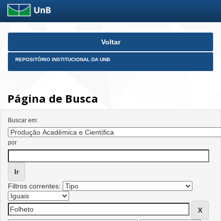
Skip
Voltar
navigation
REPOSITÓRIO INSTITUCIONAL DA UNB
Página de Busca
Buscar em:
por
Filtros correntes: