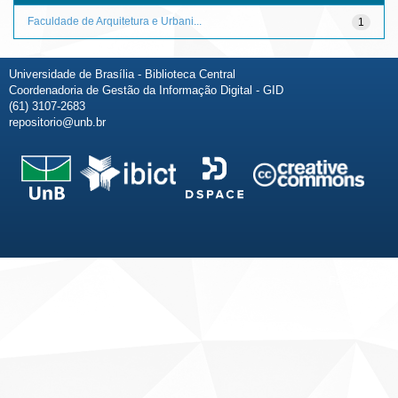
Faculdade de Arquitetura e Urbani...
1
Universidade de Brasília - Biblioteca Central
Coordenadoria de Gestão da Informação Digital - GID
(61) 3107-2683
repositorio@unb.br
Fale conosco
Sobre