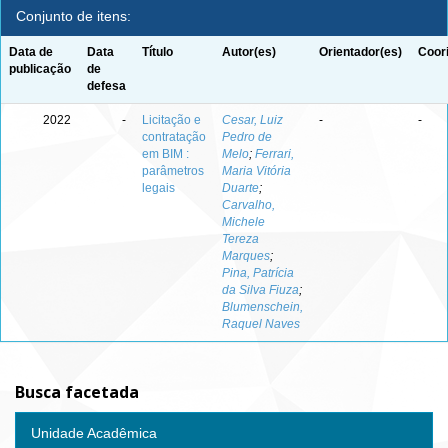
Conjunto de itens:
Data de
Data
Título
Autor(es)
Orientador(es)
Coor
publicação
de
defesa
2022
-
Licitação e
Cesar, Luiz
-
-
contratação
Pedro de
em BIM :
Melo
;
Ferrari,
parâmetros
Maria Vitória
legais
Duarte
;
Carvalho,
Michele
Tereza
Marques
;
Pina, Patrícia
da Silva Fiuza
;
Blumenschein,
Raquel Naves
Busca facetada
Unidade Acadêmica