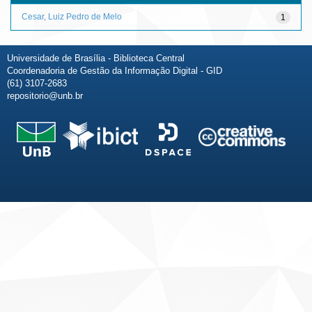
Cesar, Luiz Pedro de Melo
1
Universidade de Brasília - Biblioteca Central
Coordenadoria de Gestão da Informação Digital - GID
(61) 3107-2683
repositorio@unb.br
Fale conosco
Sobre