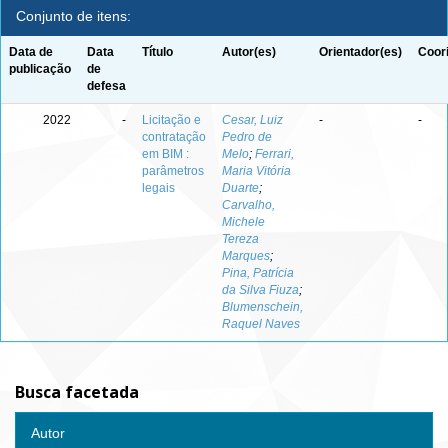
Conjunto de itens:
Data de
Data
Título
Autor(es)
Orientador(es)
Coor
publicação
de
defesa
2022
-
Licitação e
Cesar, Luiz
-
-
contratação
Pedro de
em BIM :
Melo
;
Ferrari,
parâmetros
Maria Vitória
legais
Duarte
;
Carvalho,
Michele
Tereza
Marques
;
Pina, Patrícia
da Silva Fiuza
;
Blumenschein,
Raquel Naves
Busca facetada
Autor