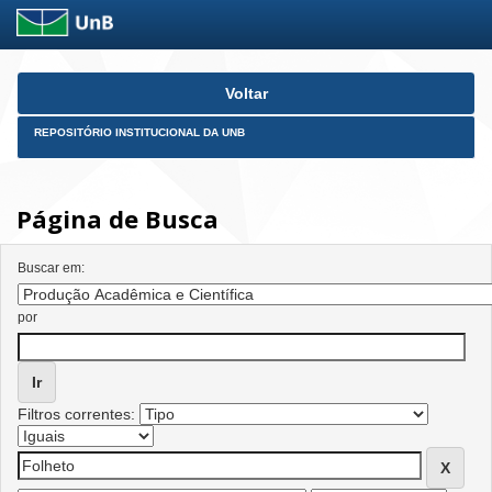
Skip
Voltar
navigation
REPOSITÓRIO INSTITUCIONAL DA UNB
Página de Busca
Buscar em:
por
Filtros correntes: