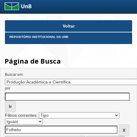
Skip
Voltar
navigation
REPOSITÓRIO INSTITUCIONAL DA UNB
Página de Busca
Buscar em:
por
Filtros correntes: