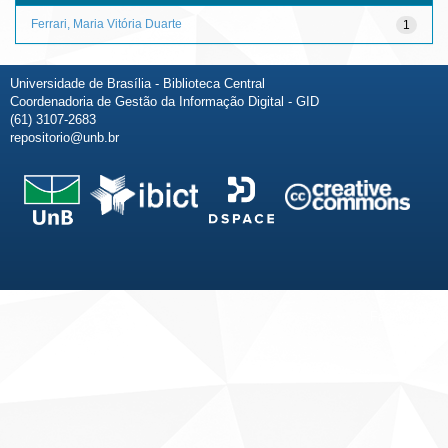
Ferrari, Maria Vitória Duarte
1
Universidade de Brasília - Biblioteca Central
Coordenadoria de Gestão da Informação Digital - GID
(61) 3107-2683
repositorio@unb.br
Fale conosco
Sobre