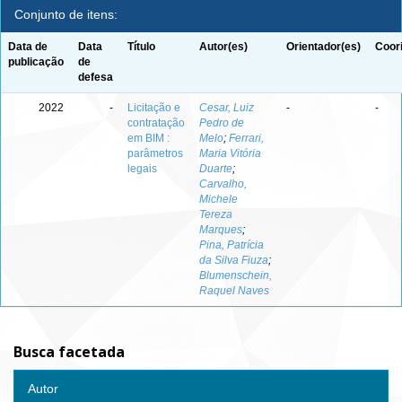
Conjunto de itens:
Data de
Data
Título
Autor(es)
Orientador(es)
Coor
publicação
de
defesa
2022
-
Licitação e
Cesar, Luiz
-
-
contratação
Pedro de
em BIM :
Melo
;
Ferrari,
parâmetros
Maria Vitória
legais
Duarte
;
Carvalho,
Michele
Tereza
Marques
;
Pina, Patrícia
da Silva Fiuza
;
Blumenschein,
Raquel Naves
Busca facetada
Autor