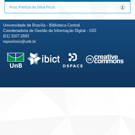
Pina, Patrícia da Silva Fiuza
1
Universidade de Brasília - Biblioteca Central
Coordenadoria de Gestão da Informação Digital - GID
(61) 3107-2683
repositorio@unb.br
Fale conosco
Sobre