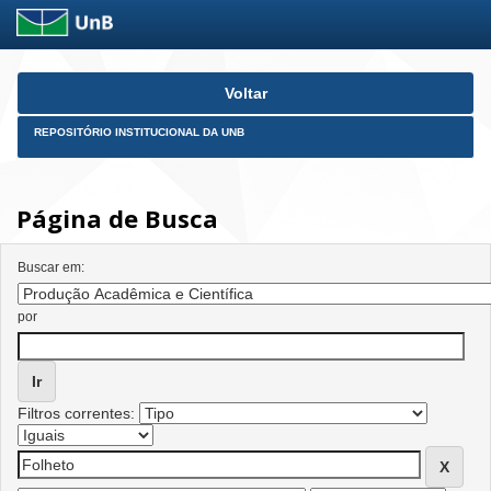
Skip
Voltar
navigation
REPOSITÓRIO INSTITUCIONAL DA UNB
Página de Busca
Buscar em:
por
Filtros correntes: