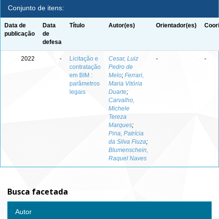
Conjunto de itens:
Data de
Data
Título
Autor(es)
Orientador(es)
Coor
publicação
de
defesa
2022
-
Licitação e
Cesar, Luiz
-
-
contratação
Pedro de
em BIM :
Melo
;
Ferrari,
parâmetros
Maria Vitória
legais
Duarte
;
Carvalho,
Michele
Tereza
Marques
;
Pina, Patrícia
da Silva Fiuza
;
Blumenschein,
Raquel Naves
Busca facetada
Autor