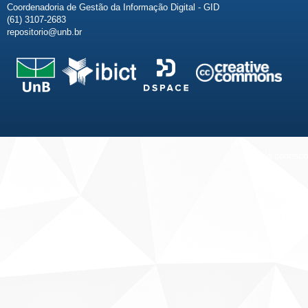
Coordenadoria de Gestão da Informação Digital - GID
(61) 3107-2683
repositorio@unb.br
Fale conosco
Sobre