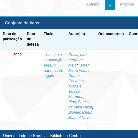
Anterior
1
Próximo
Conjunto de itens:
Data de
Data
Título
Autor(es)
Orientador(es)
Coor
publicação
de
defesa
2022
-
Licitação e
Cesar, Luiz
-
-
contratação
Pedro de
em BIM :
Melo
;
Ferrari,
parâmetros
Maria Vitória
legais
Duarte
;
Carvalho,
Michele
Tereza
Marques
;
Pina, Patrícia
da Silva Fiuza
;
Blumenschein,
Raquel Naves
Universidade de Brasília - Biblioteca Central