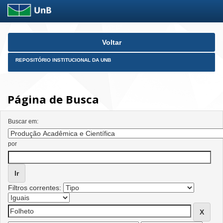
Skip
Voltar
navigation
REPOSITÓRIO INSTITUCIONAL DA UNB
Página de Busca
Buscar em:
por
Filtros correntes: