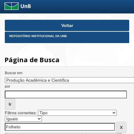
Skip
Voltar
navigation
REPOSITÓRIO INSTITUCIONAL DA UNB
Página de Busca
Buscar em:
por
Filtros correntes: