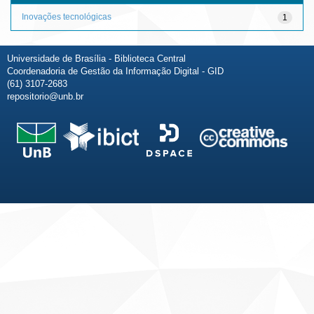
Inovações tecnológicas
1
Universidade de Brasília - Biblioteca Central
Coordenadoria de Gestão da Informação Digital - GID
(61) 3107-2683
repositorio@unb.br
Fale conosco
Sobre