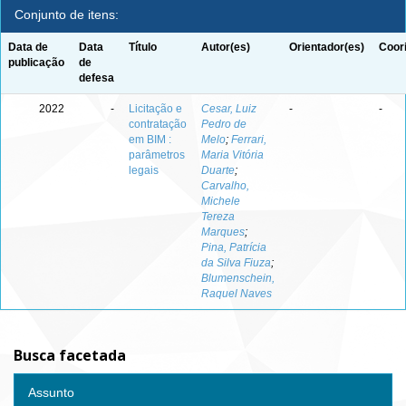
Conjunto de itens:
Data de
Data
Título
Autor(es)
Orientador(es)
Coor
publicação
de
defesa
2022
-
Licitação e
Cesar, Luiz
-
-
contratação
Pedro de
em BIM :
Melo
;
Ferrari,
parâmetros
Maria Vitória
legais
Duarte
;
Carvalho,
Michele
Tereza
Marques
;
Pina, Patrícia
da Silva Fiuza
;
Blumenschein,
Raquel Naves
Busca facetada
Assunto