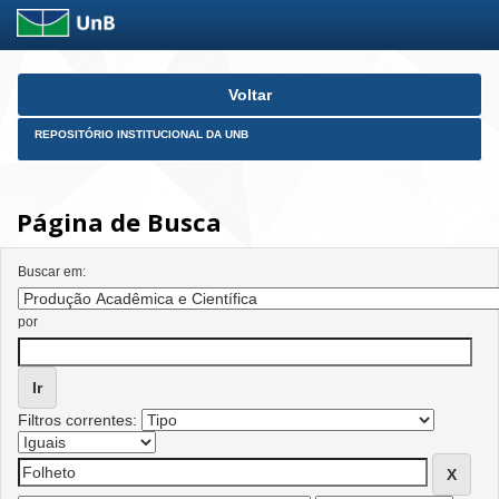
Skip
Voltar
navigation
REPOSITÓRIO INSTITUCIONAL DA UNB
Página de Busca
Buscar em:
por
Filtros correntes: