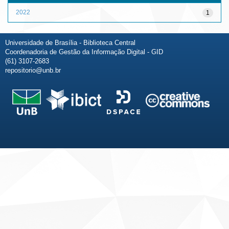
2022
1
Universidade de Brasília - Biblioteca Central
Coordenadoria de Gestão da Informação Digital - GID
(61) 3107-2683
repositorio@unb.br
Fale conosco
Sobre