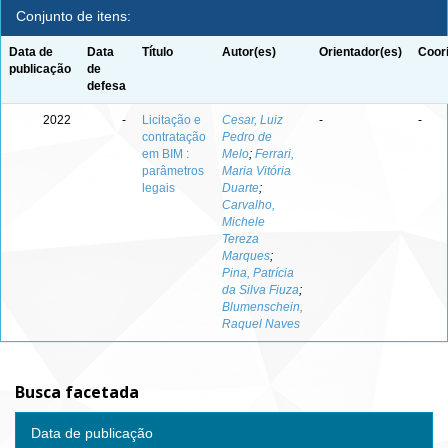
Conjunto de itens:
Data de
Data
Título
Autor(es)
Orientador(es)
Coor
publicação
de
defesa
2022
-
Licitação e
Cesar, Luiz
-
-
contratação
Pedro de
em BIM :
Melo
;
Ferrari,
parâmetros
Maria Vitória
legais
Duarte
;
Carvalho,
Michele
Tereza
Marques
;
Pina, Patrícia
da Silva Fiuza
;
Blumenschein,
Raquel Naves
Busca facetada
Data de publicação