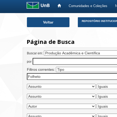
Comunidades e Coleções
Skip
REPOSITÓRIO INSTITUCIO
Voltar
navigation
Página de Busca
Buscar em:
por
Filtros correntes: