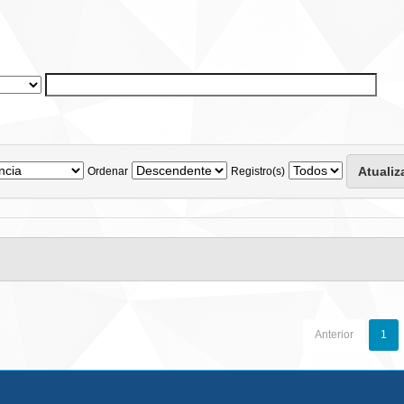
Ordenar
Registro(s)
Anterior
1