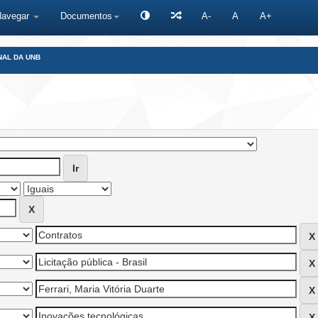
Navegar
Documentos
A-
A
A+
NAL DA UNB