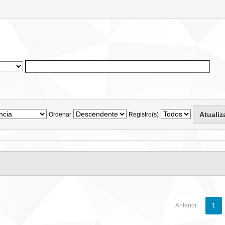
Ordenar
Registro(s)
Anterior
1