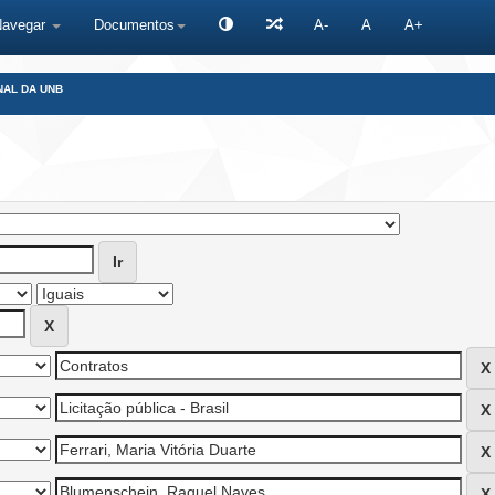
Navegar
Documentos
A-
A
A+
NAL DA UNB