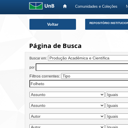
Comunidades e Coleções
Skip
REPOSITÓRIO INSTITUCIO
Voltar
navigation
Página de Busca
Buscar em:
por
Filtros correntes: