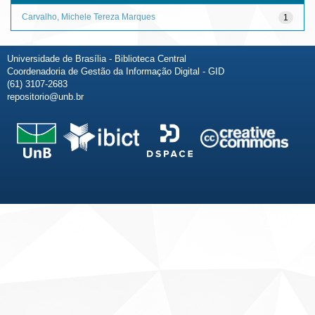
Carvalho, Michele Tereza Marques
1
Universidade de Brasília - Biblioteca Central
Coordenadoria de Gestão da Informação Digital - GID
(61) 3107-2683
repositorio@unb.br
Fale conosco
Sobre