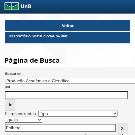
Skip
Voltar
navigation
REPOSITÓRIO INSTITUCIONAL DA UNB
Página de Busca
Buscar em:
por
Filtros correntes: