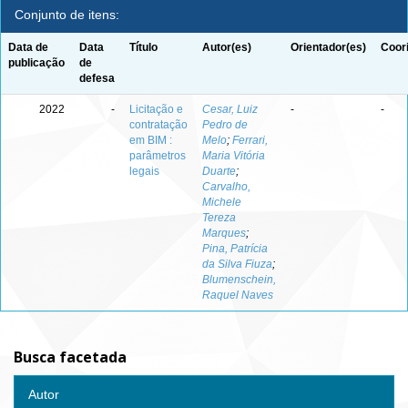
Conjunto de itens:
Data de
Data
Título
Autor(es)
Orientador(es)
Coor
publicação
de
defesa
2022
-
Licitação e
Cesar, Luiz
-
-
contratação
Pedro de
em BIM :
Melo
;
Ferrari,
parâmetros
Maria Vitória
legais
Duarte
;
Carvalho,
Michele
Tereza
Marques
;
Pina, Patrícia
da Silva Fiuza
;
Blumenschein,
Raquel Naves
Busca facetada
Autor