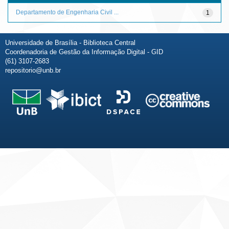
Departamento de Engenharia Civil ...
1
Universidade de Brasília - Biblioteca Central
Coordenadoria de Gestão da Informação Digital - GID
(61) 3107-2683
repositorio@unb.br
Fale conosco
Sobre