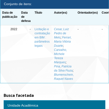
Conjunto de itens:
Data de
Data
Título
Autor(es)
Orientador(es)
Coor
publicação
de
defesa
2022
-
Licitação e
Cesar, Luiz
-
-
contratação
Pedro de
em BIM :
Melo
;
Ferrari,
parâmetros
Maria Vitória
legais
Duarte
;
Carvalho,
Michele
Tereza
Marques
;
Pina, Patrícia
da Silva Fiuza
;
Blumenschein,
Raquel Naves
Busca facetada
Unidade Acadêmica