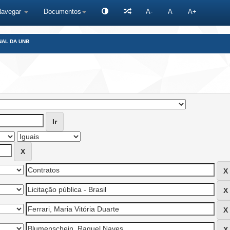
Navegar
Documentos
A-
A
A+
NAL DA UNB