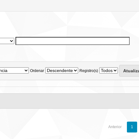
Ordenar
Registro(s)
Anterior
1