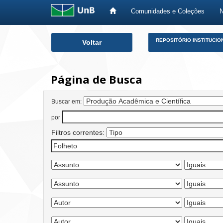
Comunidades e Coleções
Skip
REPOSITÓRIO INSTITUCIO
Voltar
navigation
Página de Busca
Buscar em:
por
Filtros correntes: