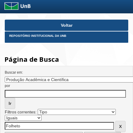
Skip
Voltar
navigation
REPOSITÓRIO INSTITUCIONAL DA UNB
Página de Busca
Buscar em:
por
Filtros correntes: