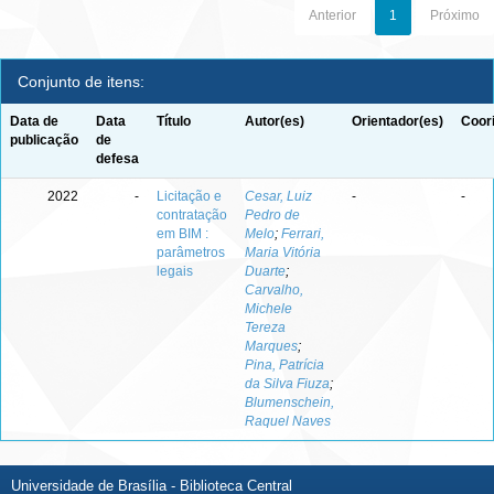
Anterior
1
Próximo
Conjunto de itens:
Data de
Data
Título
Autor(es)
Orientador(es)
Coor
publicação
de
defesa
2022
-
Licitação e
Cesar, Luiz
-
-
contratação
Pedro de
em BIM :
Melo
;
Ferrari,
parâmetros
Maria Vitória
legais
Duarte
;
Carvalho,
Michele
Tereza
Marques
;
Pina, Patrícia
da Silva Fiuza
;
Blumenschein,
Raquel Naves
Universidade de Brasília - Biblioteca Central