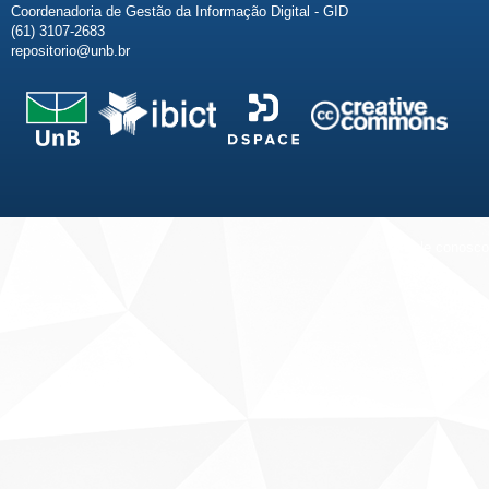
Coordenadoria de Gestão da Informação Digital - GID
(61) 3107-2683
repositorio@unb.br
Fale conosco
Sobre