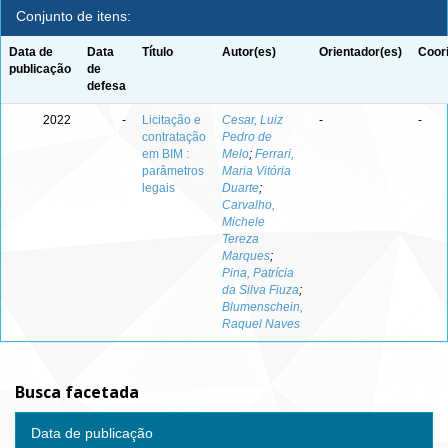
Conjunto de itens:
Data de
Data
Título
Autor(es)
Orientador(es)
Coor
publicação
de
defesa
2022
-
Licitação e
Cesar, Luiz
-
-
contratação
Pedro de
em BIM :
Melo
;
Ferrari,
parâmetros
Maria Vitória
legais
Duarte
;
Carvalho,
Michele
Tereza
Marques
;
Pina, Patrícia
da Silva Fiuza
;
Blumenschein,
Raquel Naves
Busca facetada
Data de publicação