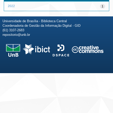
2022
1
Universidade de Brasília - Biblioteca Central
Coordenadoria de Gestão da Informação Digital - GID
(61) 3107-2683
repositorio@unb.br
Fale conosco
Sobre