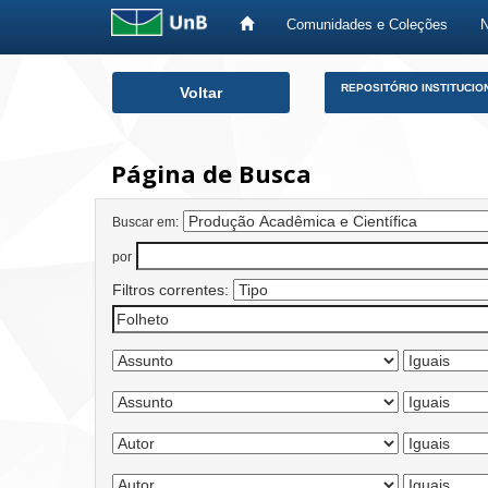
Comunidades e Coleções
Skip
REPOSITÓRIO INSTITUCIO
Voltar
navigation
Página de Busca
Buscar em:
por
Filtros correntes: