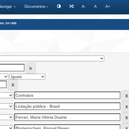
Navegar
Documentos
A-
A
A+
NAL DA UNB