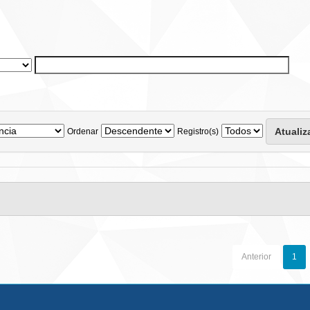
Ordenar
Registro(s)
Anterior
1