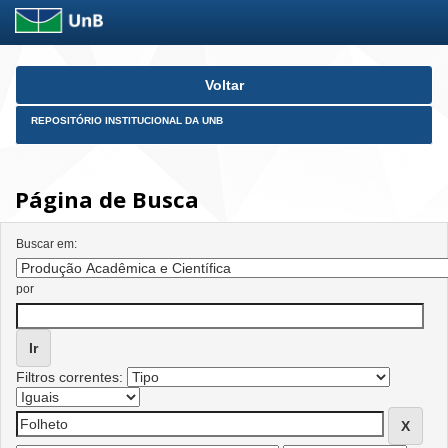
Skip
Voltar
navigation
REPOSITÓRIO INSTITUCIONAL DA UNB
Página de Busca
Buscar em:
por
Filtros correntes: