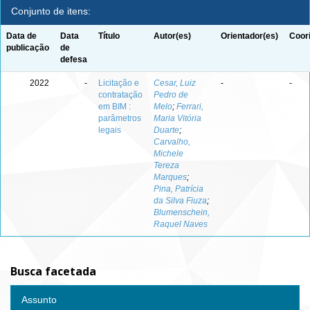
Conjunto de itens:
Data de
Data
Título
Autor(es)
Orientador(es)
Coor
publicação
de
defesa
2022
-
Licitação e
Cesar, Luiz
-
-
contratação
Pedro de
em BIM :
Melo
;
Ferrari,
parâmetros
Maria Vitória
legais
Duarte
;
Carvalho,
Michele
Tereza
Marques
;
Pina, Patrícia
da Silva Fiuza
;
Blumenschein,
Raquel Naves
Busca facetada
Assunto