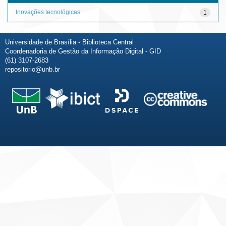
Inovações tecnológicas
1
Universidade de Brasília - Biblioteca Central
Coordenadoria de Gestão da Informação Digital - GID
(61) 3107-2683
repositorio@unb.br
Fale conosco
Sobre