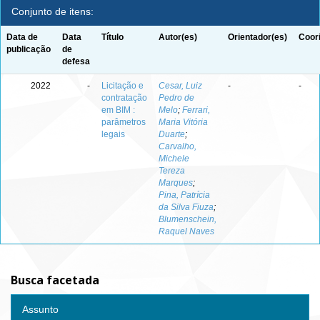
Conjunto de itens:
Data de
Data
Título
Autor(es)
Orientador(es)
Coor
publicação
de
defesa
2022
-
Licitação e
Cesar, Luiz
-
-
contratação
Pedro de
em BIM :
Melo
;
Ferrari,
parâmetros
Maria Vitória
legais
Duarte
;
Carvalho,
Michele
Tereza
Marques
;
Pina, Patrícia
da Silva Fiuza
;
Blumenschein,
Raquel Naves
Busca facetada
Assunto