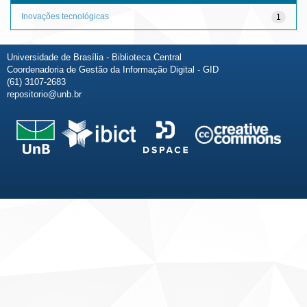
Inovações tecnológicas
1
Universidade de Brasília - Biblioteca Central
Coordenadoria de Gestão da Informação Digital - GID
(61) 3107-2683
repositorio@unb.br
Fale conosco
Sobre