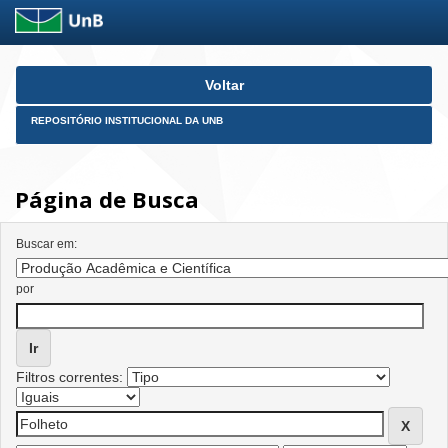
Skip
Voltar
navigation
REPOSITÓRIO INSTITUCIONAL DA UNB
Página de Busca
Buscar em:
por
Filtros correntes: