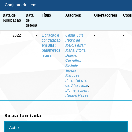
Conjunto de itens:
Data de
Data
Título
Autor(es)
Orientador(es)
Coor
publicação
de
defesa
2022
-
Licitação e
Cesar, Luiz
-
-
contratação
Pedro de
em BIM :
Melo
;
Ferrari,
parâmetros
Maria Vitória
legais
Duarte
;
Carvalho,
Michele
Tereza
Marques
;
Pina, Patrícia
da Silva Fiuza
;
Blumenschein,
Raquel Naves
Busca facetada
Autor