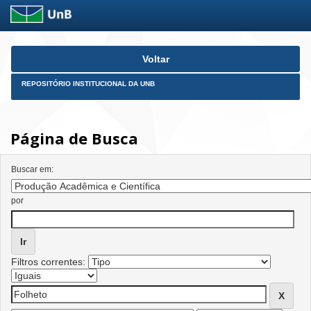
Skip
Voltar
navigation
REPOSITÓRIO INSTITUCIONAL DA UNB
Página de Busca
Buscar em:
por
Filtros correntes: