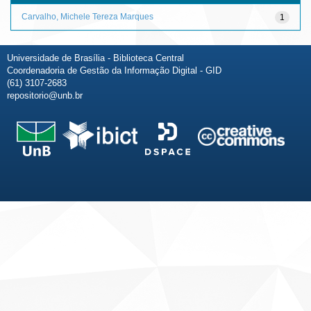
Carvalho, Michele Tereza Marques
1
Universidade de Brasília - Biblioteca Central
Coordenadoria de Gestão da Informação Digital - GID
(61) 3107-2683
repositorio@unb.br
Fale conosco
Sobre