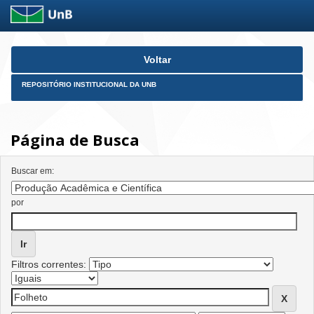
Skip
Voltar
navigation
REPOSITÓRIO INSTITUCIONAL DA UNB
Página de Busca
Buscar em:
por
Filtros correntes: