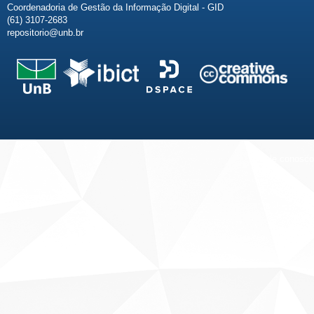
Coordenadoria de Gestão da Informação Digital - GID
(61) 3107-2683
repositorio@unb.br
Fale conosco
Sobre