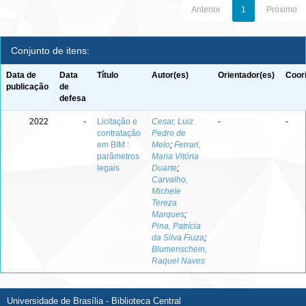
Anterior
1
Próximo
Conjunto de itens:
Data de
Data
Título
Autor(es)
Orientador(es)
Coor
publicação
de
defesa
2022
-
Licitação e
Cesar, Luiz
-
-
contratação
Pedro de
em BIM :
Melo
;
Ferrari,
parâmetros
Maria Vitória
legais
Duarte
;
Carvalho,
Michele
Tereza
Marques
;
Pina, Patrícia
da Silva Fiuza
;
Blumenschein,
Raquel Naves
Universidade de Brasília - Biblioteca Central