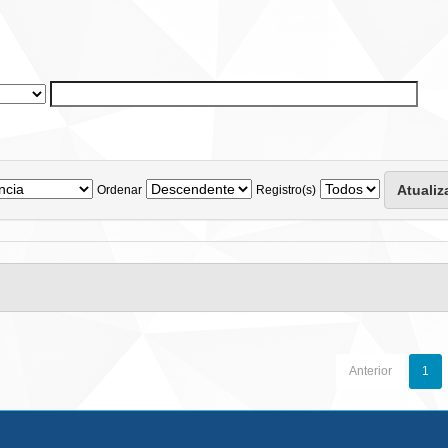
Ordenar
Registro(s)
Anterior
1