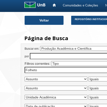
Comunidades e Coleções
Skip
REPOSITÓRIO INSTITUCIO
Voltar
navigation
Página de Busca
Buscar em:
por
Filtros correntes: