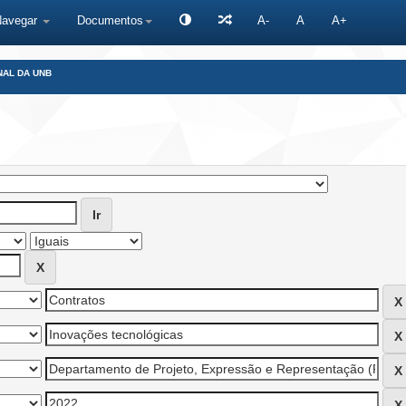
Navegar
Documentos
A-
A
A+
NAL DA UNB