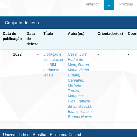
Anterior
1
Próximo
Conjunto de itens:
Data de
Data
Título
Autor(es)
Orientador(es)
Coor
publicação
de
defesa
2022
-
Licitação e
Cesar, Luiz
-
-
contratação
Pedro de
em BIM :
Melo
;
Ferrari,
parâmetros
Maria Vitória
legais
Duarte
;
Carvalho,
Michele
Tereza
Marques
;
Pina, Patrícia
da Silva Fiuza
;
Blumenschein,
Raquel Naves
Universidade de Brasília - Biblioteca Central