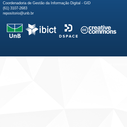
Coordenadoria de Gestão da Informação Digital - GID
(61) 3107-2683
repositorio@unb.br
Fale conosco
Sobre