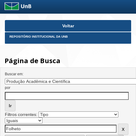
Skip
Voltar
navigation
REPOSITÓRIO INSTITUCIONAL DA UNB
Página de Busca
Buscar em:
por
Filtros correntes: