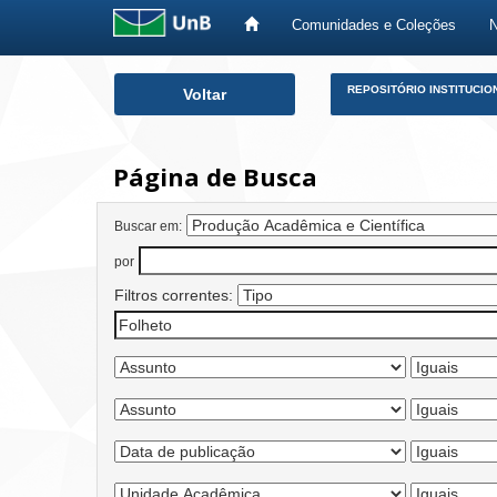
Comunidades e Coleções
Skip
REPOSITÓRIO INSTITUCIO
Voltar
navigation
Página de Busca
Buscar em:
por
Filtros correntes: