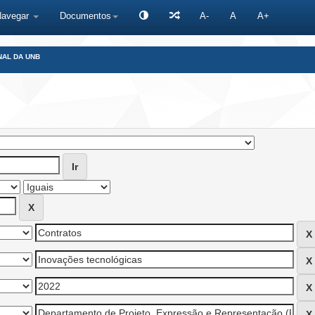
Navegar
Documentos
A-
A
A+
NAL DA UNB