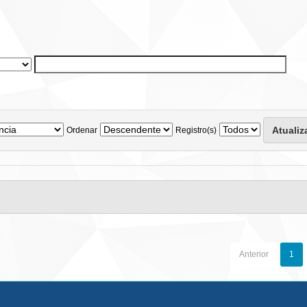
Ordenar
Registro(s)
Anterior
1