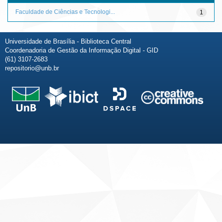
Faculdade de Ciências e Tecnologi...
1
Universidade de Brasília - Biblioteca Central
Coordenadoria de Gestão da Informação Digital - GID
(61) 3107-2683
repositorio@unb.br
Fale conosco
Sobre