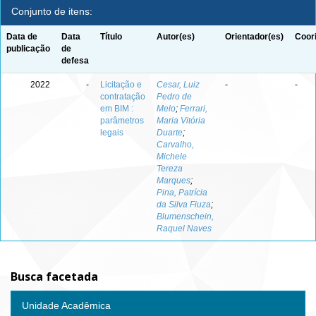
Conjunto de itens:
Data de
Data
Título
Autor(es)
Orientador(es)
Coor
publicação
de
defesa
2022
-
Licitação e
Cesar, Luiz
-
-
contratação
Pedro de
em BIM :
Melo
;
Ferrari,
parâmetros
Maria Vitória
legais
Duarte
;
Carvalho,
Michele
Tereza
Marques
;
Pina, Patrícia
da Silva Fiuza
;
Blumenschein,
Raquel Naves
Busca facetada
Unidade Acadêmica