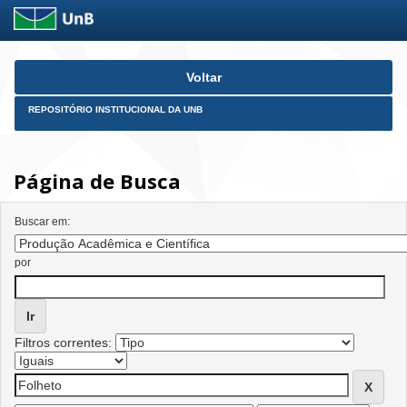
Skip
Voltar
navigation
REPOSITÓRIO INSTITUCIONAL DA UNB
Página de Busca
Buscar em:
por
Filtros correntes: