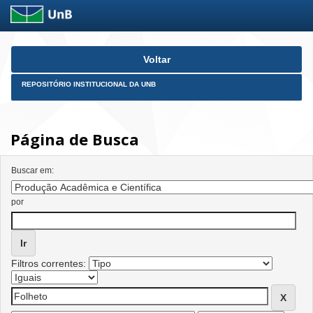
Skip
Voltar
navigation
REPOSITÓRIO INSTITUCIONAL DA UNB
Página de Busca
Buscar em:
por
Filtros correntes: