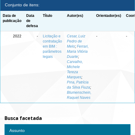
Conjunto de itens:
Data de
Data
Título
Autor(es)
Orientador(es)
Coor
publicação
de
defesa
2022
-
Licitação e
Cesar, Luiz
-
-
contratação
Pedro de
em BIM :
Melo
;
Ferrari,
parâmetros
Maria Vitória
legais
Duarte
;
Carvalho,
Michele
Tereza
Marques
;
Pina, Patrícia
da Silva Fiuza
;
Blumenschein,
Raquel Naves
Busca facetada
Assunto