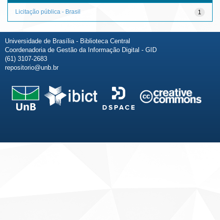
Licitação pública - Brasil
1
Universidade de Brasília - Biblioteca Central
Coordenadoria de Gestão da Informação Digital - GID
(61) 3107-2683
repositorio@unb.br
Fale conosco
Sobre