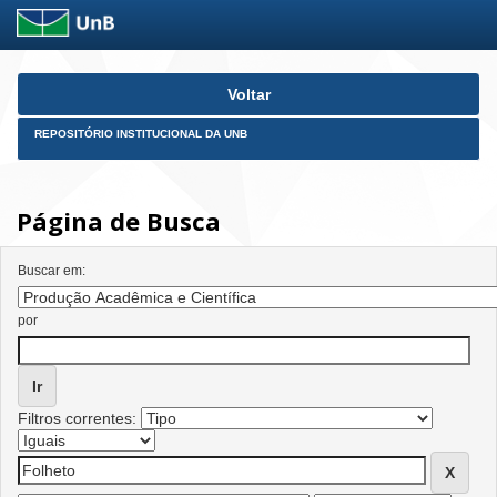
Skip
Voltar
navigation
REPOSITÓRIO INSTITUCIONAL DA UNB
Página de Busca
Buscar em:
por
Filtros correntes: