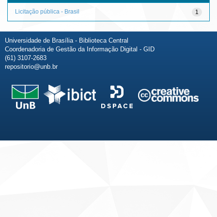
Licitação pública - Brasil
1
Universidade de Brasília - Biblioteca Central
Coordenadoria de Gestão da Informação Digital - GID
(61) 3107-2683
repositorio@unb.br
Fale conosco
Sobre