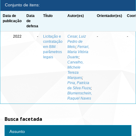
Conjunto de itens:
Data de
Data
Título
Autor(es)
Orientador(es)
Coor
publicação
de
defesa
2022
-
Licitação e
Cesar, Luiz
-
-
contratação
Pedro de
em BIM :
Melo
;
Ferrari,
parâmetros
Maria Vitória
legais
Duarte
;
Carvalho,
Michele
Tereza
Marques
;
Pina, Patrícia
da Silva Fiuza
;
Blumenschein,
Raquel Naves
Busca facetada
Assunto