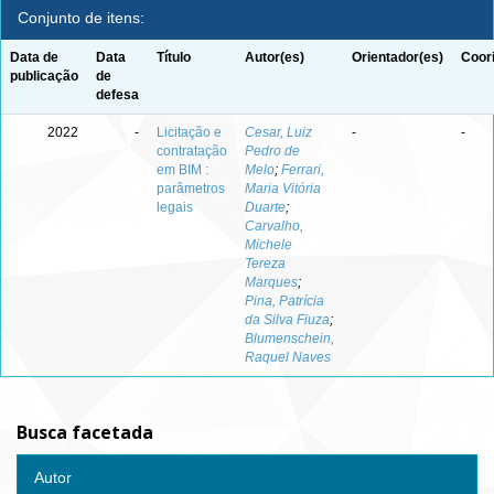
Conjunto de itens:
Data de
Data
Título
Autor(es)
Orientador(es)
Coor
publicação
de
defesa
2022
-
Licitação e
Cesar, Luiz
-
-
contratação
Pedro de
em BIM :
Melo
;
Ferrari,
parâmetros
Maria Vitória
legais
Duarte
;
Carvalho,
Michele
Tereza
Marques
;
Pina, Patrícia
da Silva Fiuza
;
Blumenschein,
Raquel Naves
Busca facetada
Autor