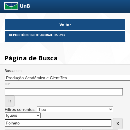
Skip
Voltar
navigation
REPOSITÓRIO INSTITUCIONAL DA UNB
Página de Busca
Buscar em:
por
Filtros correntes: