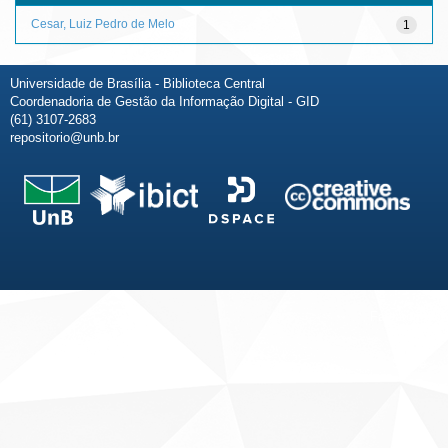
Cesar, Luiz Pedro de Melo
1
Universidade de Brasília - Biblioteca Central
Coordenadoria de Gestão da Informação Digital - GID
(61) 3107-2683
repositorio@unb.br
Fale conosco
Sobre