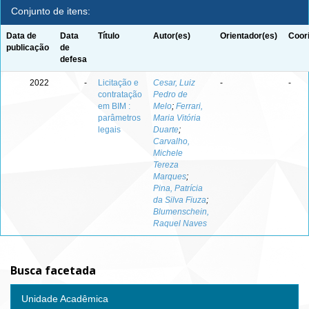
Conjunto de itens:
Data de
Data
Título
Autor(es)
Orientador(es)
Coor
publicação
de
defesa
2022
-
Licitação e
Cesar, Luiz
-
-
contratação
Pedro de
em BIM :
Melo
;
Ferrari,
parâmetros
Maria Vitória
legais
Duarte
;
Carvalho,
Michele
Tereza
Marques
;
Pina, Patrícia
da Silva Fiuza
;
Blumenschein,
Raquel Naves
Busca facetada
Unidade Acadêmica