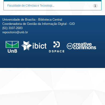
Faculdade de Ciências e Tecnologi...
1
Universidade de Brasília - Biblioteca Central
Coordenadoria de Gestão da Informação Digital - GID
(61) 3107-2683
repositorio@unb.br
Fale conosco
Sobre