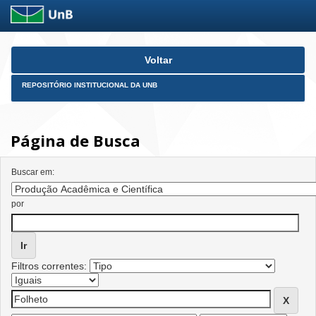
Skip
Voltar
navigation
REPOSITÓRIO INSTITUCIONAL DA UNB
Página de Busca
Buscar em:
por
Filtros correntes: