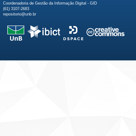
Coordenadoria de Gestão da Informação Digital - GID
(61) 3107-2683
repositorio@unb.br
Fale conosco
Sobre