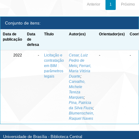
Anterior
1
Próximo
Conjunto de itens:
Data de
Data
Título
Autor(es)
Orientador(es)
Coor
publicação
de
defesa
2022
-
Licitação e
Cesar, Luiz
-
-
contratação
Pedro de
em BIM :
Melo
;
Ferrari,
parâmetros
Maria Vitória
legais
Duarte
;
Carvalho,
Michele
Tereza
Marques
;
Pina, Patrícia
da Silva Fiuza
;
Blumenschein,
Raquel Naves
Universidade de Brasília - Biblioteca Central