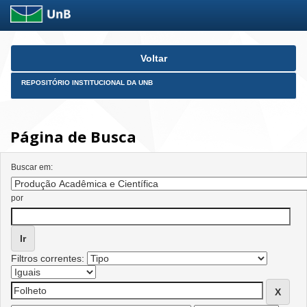
Skip
Voltar
navigation
REPOSITÓRIO INSTITUCIONAL DA UNB
Página de Busca
Buscar em:
por
Filtros correntes: