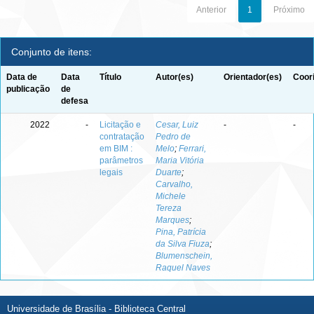
Anterior
1
Próximo
Conjunto de itens:
Data de
Data
Título
Autor(es)
Orientador(es)
Coor
publicação
de
defesa
2022
-
Licitação e
Cesar, Luiz
-
-
contratação
Pedro de
em BIM :
Melo
;
Ferrari,
parâmetros
Maria Vitória
legais
Duarte
;
Carvalho,
Michele
Tereza
Marques
;
Pina, Patrícia
da Silva Fiuza
;
Blumenschein,
Raquel Naves
Universidade de Brasília - Biblioteca Central