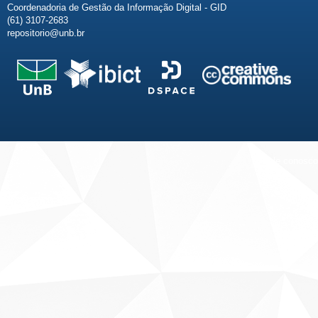
Coordenadoria de Gestão da Informação Digital - GID
(61) 3107-2683
repositorio@unb.br
Fale conosco
Sobre