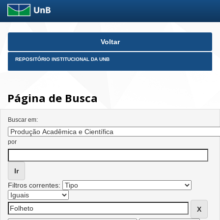
Skip
Voltar
navigation
REPOSITÓRIO INSTITUCIONAL DA UNB
Página de Busca
Buscar em:
por
Filtros correntes: