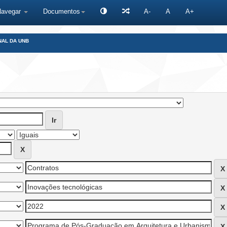
Navegar
Documentos
A-
A
A+
NAL DA UNB