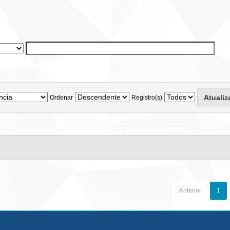
Ordenar
Registro(s)
Anterior
1