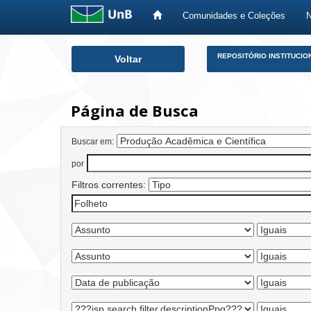
Comunidades e Coleções
Skip
REPOSITÓRIO INSTITUCIO
Voltar
navigation
Página de Busca
Buscar em:
por
Filtros correntes: