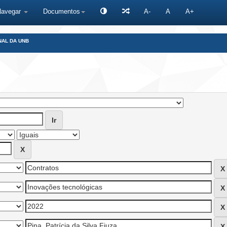
Navegar
Documentos
A-
A
A+
NAL DA UNB