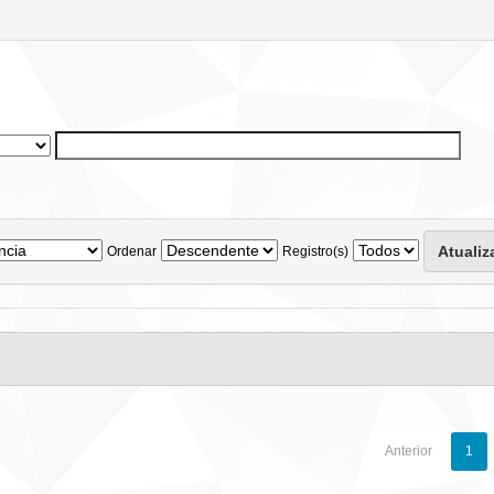
Ordenar
Registro(s)
Anterior
1