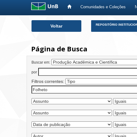
Comunidades e Coleções
Skip
REPOSITÓRIO INSTITUCIO
Voltar
navigation
Página de Busca
Buscar em:
por
Filtros correntes: