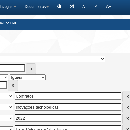
Navegar
Documentos
A-
A
A+
NAL DA UNB