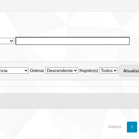
Ordenar
Registro(s)
Anterior
1