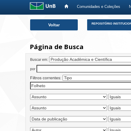
Comunidades e Coleções
Skip
REPOSITÓRIO INSTITUCIO
Voltar
navigation
Página de Busca
Buscar em:
por
Filtros correntes: