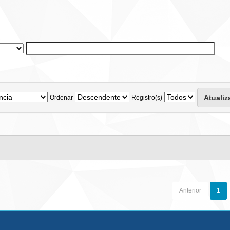
Ordenar
Registro(s)
Anterior
1