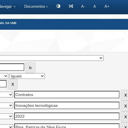
Navegar
Documentos
A-
A
A+
NAL DA UNB