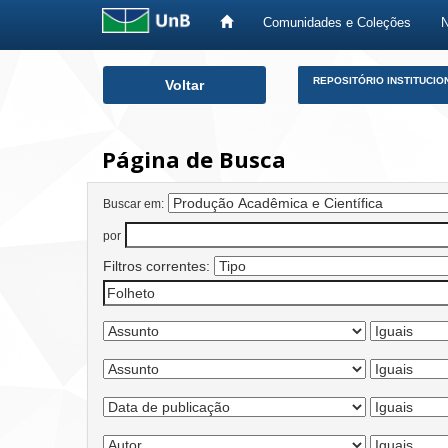
Comunidades e Coleções
Skip
REPOSITÓRIO INSTITUCIO
Voltar
navigation
Página de Busca
Buscar em:
por
Filtros correntes: