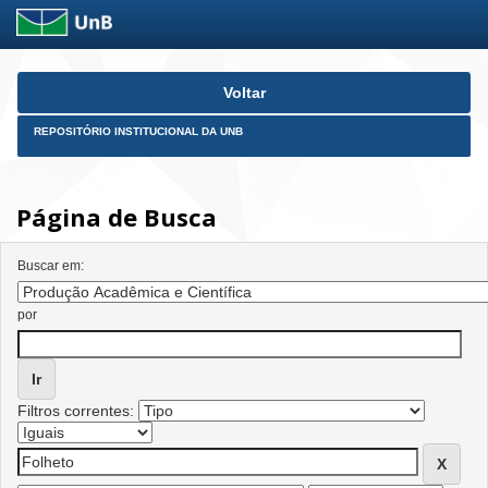
Skip
Voltar
navigation
REPOSITÓRIO INSTITUCIONAL DA UNB
Página de Busca
Buscar em:
por
Filtros correntes: