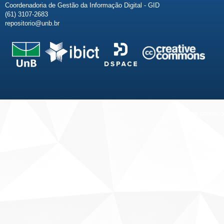
Coordenadoria de Gestão da Informação Digital - GID
(61) 3107-2683
repositorio@unb.br
Fale conosco
Sobre