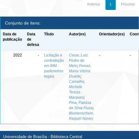
Anterior
1
Próximo
Conjunto de itens:
Data de
Data
Título
Autor(es)
Orientador(es)
Coor
publicação
de
defesa
2022
-
Licitação e
Cesar, Luiz
-
-
contratação
Pedro de
em BIM :
Melo
;
Ferrari,
parâmetros
Maria Vitória
legais
Duarte
;
Carvalho,
Michele
Tereza
Marques
;
Pina, Patrícia
da Silva Fiuza
;
Blumenschein,
Raquel Naves
Universidade de Brasília - Biblioteca Central