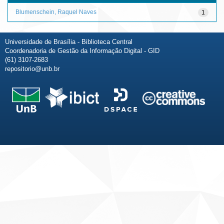
Blumenschein, Raquel Naves
1
Universidade de Brasília - Biblioteca Central
Coordenadoria de Gestão da Informação Digital - GID
(61) 3107-2683
repositorio@unb.br
Fale conosco
Sobre