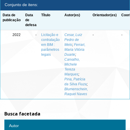
Conjunto de itens:
Data de
Data
Título
Autor(es)
Orientador(es)
Coor
publicação
de
defesa
2022
-
Licitação e
Cesar, Luiz
-
-
contratação
Pedro de
em BIM :
Melo
;
Ferrari,
parâmetros
Maria Vitória
legais
Duarte
;
Carvalho,
Michele
Tereza
Marques
;
Pina, Patrícia
da Silva Fiuza
;
Blumenschein,
Raquel Naves
Busca facetada
Autor