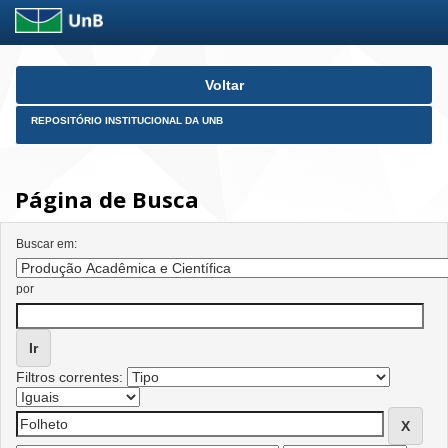
Skip
Voltar
navigation
REPOSITÓRIO INSTITUCIONAL DA UNB
Página de Busca
Buscar em:
por
Filtros correntes: