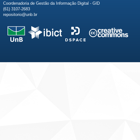
Coordenadoria de Gestão da Informação Digital - GID
(61) 3107-2683
repositorio@unb.br
Fale conosco
Sobre