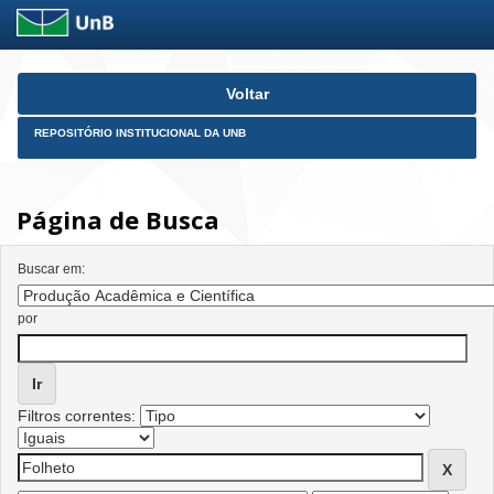
Skip
Voltar
navigation
REPOSITÓRIO INSTITUCIONAL DA UNB
Página de Busca
Buscar em:
por
Filtros correntes: