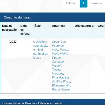
Anterior
1
Próximo
Conjunto de itens:
Data de
Data
Título
Autor(es)
Orientador(es)
Coor
publicação
de
defesa
2022
-
Licitação e
Cesar, Luiz
-
-
contratação
Pedro de
em BIM :
Melo
;
Ferrari,
parâmetros
Maria Vitória
legais
Duarte
;
Carvalho,
Michele
Tereza
Marques
;
Pina, Patrícia
da Silva Fiuza
;
Blumenschein,
Raquel Naves
Universidade de Brasília - Biblioteca Central