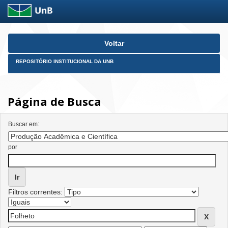
Skip
Voltar
navigation
REPOSITÓRIO INSTITUCIONAL DA UNB
Página de Busca
Buscar em:
por
Filtros correntes: