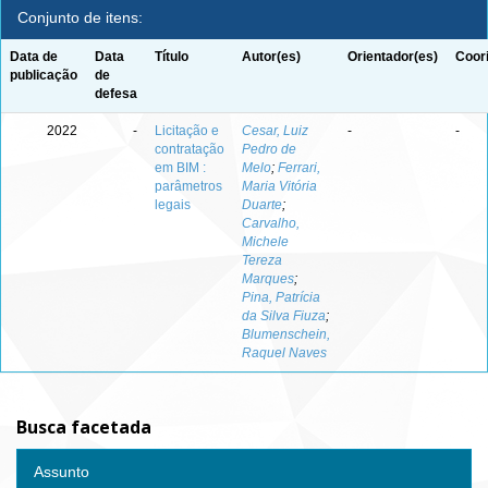
Conjunto de itens:
Data de
Data
Título
Autor(es)
Orientador(es)
Coor
publicação
de
defesa
2022
-
Licitação e
Cesar, Luiz
-
-
contratação
Pedro de
em BIM :
Melo
;
Ferrari,
parâmetros
Maria Vitória
legais
Duarte
;
Carvalho,
Michele
Tereza
Marques
;
Pina, Patrícia
da Silva Fiuza
;
Blumenschein,
Raquel Naves
Busca facetada
Assunto