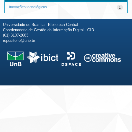
Inovações tecnológicas
1
Universidade de Brasília - Biblioteca Central
Coordenadoria de Gestão da Informação Digital - GID
(61) 3107-2683
repositorio@unb.br
Fale conosco
Sobre