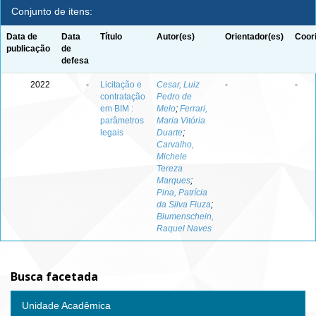
Conjunto de itens:
Data de
Data
Título
Autor(es)
Orientador(es)
Coor
publicação
de
defesa
2022
-
Licitação e
Cesar, Luiz
-
-
contratação
Pedro de
em BIM :
Melo
;
Ferrari,
parâmetros
Maria Vitória
legais
Duarte
;
Carvalho,
Michele
Tereza
Marques
;
Pina, Patrícia
da Silva Fiuza
;
Blumenschein,
Raquel Naves
Busca facetada
Unidade Acadêmica