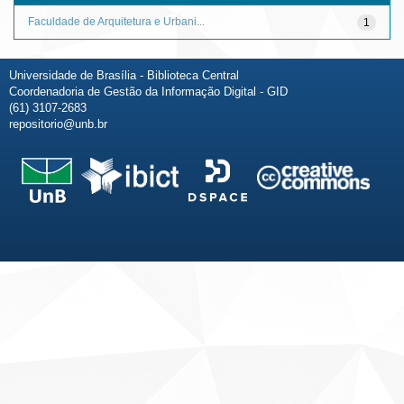
Faculdade de Arquitetura e Urbani...
1
Universidade de Brasília - Biblioteca Central
Coordenadoria de Gestão da Informação Digital - GID
(61) 3107-2683
repositorio@unb.br
Fale conosco
Sobre