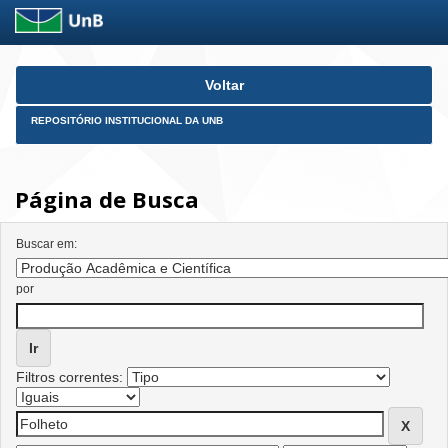
Skip
Voltar
navigation
REPOSITÓRIO INSTITUCIONAL DA UNB
Página de Busca
Buscar em:
por
Filtros correntes: