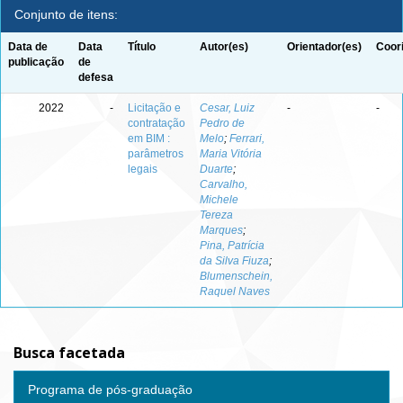
Conjunto de itens:
Data de
Data
Título
Autor(es)
Orientador(es)
Coor
publicação
de
defesa
2022
-
Licitação e
Cesar, Luiz
-
-
contratação
Pedro de
em BIM :
Melo
;
Ferrari,
parâmetros
Maria Vitória
legais
Duarte
;
Carvalho,
Michele
Tereza
Marques
;
Pina, Patrícia
da Silva Fiuza
;
Blumenschein,
Raquel Naves
Busca facetada
Programa de pós-graduação