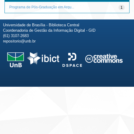
Programa de Pós-Graduação em Arqu...
1
Universidade de Brasília - Biblioteca Central
Coordenadoria de Gestão da Informação Digital - GID
(61) 3107-2683
repositorio@unb.br
Fale conosco
Sobre