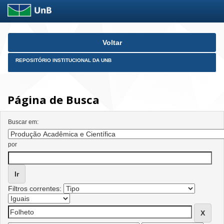
Skip
Voltar
navigation
REPOSITÓRIO INSTITUCIONAL DA UNB
Página de Busca
Buscar em:
por
Filtros correntes: