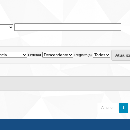
Ordenar
Registro(s)
Anterior
1