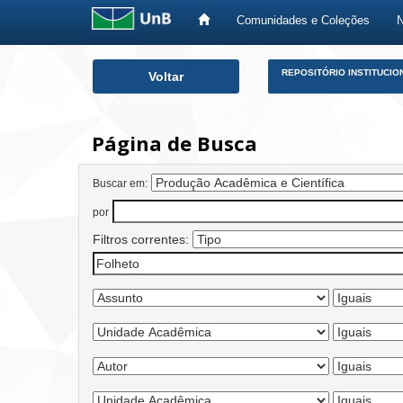
Comunidades e Coleções
Skip
REPOSITÓRIO INSTITUCIO
Voltar
navigation
Página de Busca
Buscar em:
por
Filtros correntes: