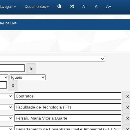
Navegar
Documentos
A-
A
A+
NAL DA UNB