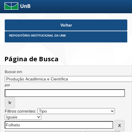
Skip
Voltar
navigation
REPOSITÓRIO INSTITUCIONAL DA UNB
Página de Busca
Buscar em:
por
Filtros correntes: