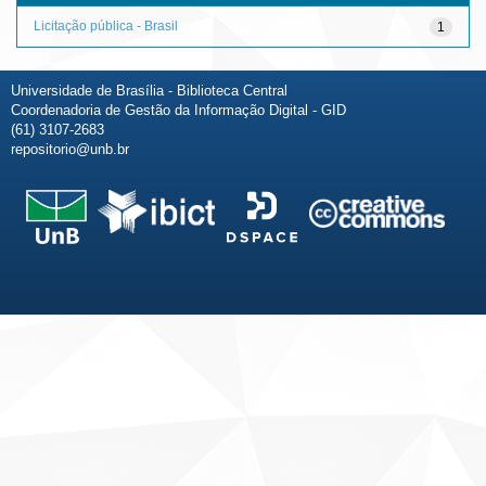
Licitação pública - Brasil
1
Universidade de Brasília - Biblioteca Central
Coordenadoria de Gestão da Informação Digital - GID
(61) 3107-2683
repositorio@unb.br
Fale conosco
Sobre