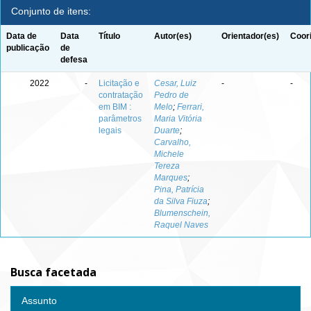
Conjunto de itens:
Data de
Data
Título
Autor(es)
Orientador(es)
Coor
publicação
de
defesa
2022
-
Licitação e
Cesar, Luiz
-
-
contratação
Pedro de
em BIM :
Melo
;
Ferrari,
parâmetros
Maria Vitória
legais
Duarte
;
Carvalho,
Michele
Tereza
Marques
;
Pina, Patrícia
da Silva Fiuza
;
Blumenschein,
Raquel Naves
Busca facetada
Assunto