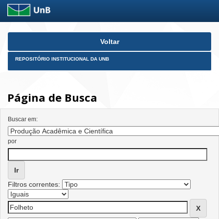
Skip
Voltar
navigation
REPOSITÓRIO INSTITUCIONAL DA UNB
Página de Busca
Buscar em:
por
Filtros correntes: