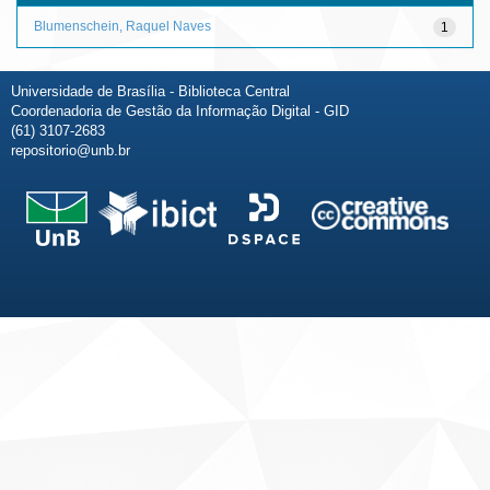
Blumenschein, Raquel Naves
1
Universidade de Brasília - Biblioteca Central
Coordenadoria de Gestão da Informação Digital - GID
(61) 3107-2683
repositorio@unb.br
Fale conosco
Sobre