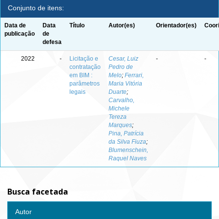
Conjunto de itens:
Data de
Data
Título
Autor(es)
Orientador(es)
Coor
publicação
de
defesa
2022
-
Licitação e
Cesar, Luiz
-
-
contratação
Pedro de
em BIM :
Melo
;
Ferrari,
parâmetros
Maria Vitória
legais
Duarte
;
Carvalho,
Michele
Tereza
Marques
;
Pina, Patrícia
da Silva Fiuza
;
Blumenschein,
Raquel Naves
Busca facetada
Autor