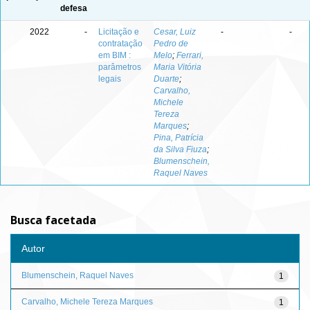
defesa
2022
-
Licitação e
Cesar, Luiz
-
-
contratação
Pedro de
em BIM :
Melo
;
Ferrari,
parâmetros
Maria Vitória
legais
Duarte
;
Carvalho,
Michele
Tereza
Marques
;
Pina, Patrícia
da Silva Fiuza
;
Blumenschein,
Raquel Naves
Busca facetada
Autor
Blumenschein, Raquel Naves
1
Carvalho, Michele Tereza Marques
1