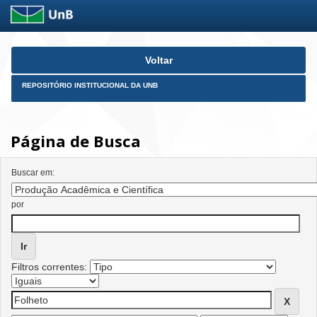
Skip
Voltar
navigation
REPOSITÓRIO INSTITUCIONAL DA UNB
Página de Busca
Buscar em:
por
Filtros correntes: