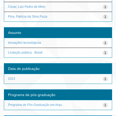
Cesar, Luiz Pedro de Melo
1
Pina, Patrícia da Silva Fiuza
1
Assunto
Inovações tecnológicas
1
Licitação pública - Brasil
1
Data de publicação
2022
1
Programa de pós-graduação
Programa de Pós-Graduação em Arqu...
1