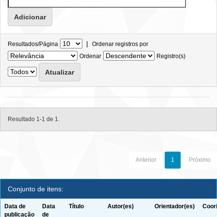
|
Resultados/Página
Ordenar registros por
Ordenar
Registro(s)
Resultado 1-1 de 1.
Anterior
1
Próximo
Conjunto de itens:
Data de
Data
Título
Autor(es)
Orientador(es)
Coor
publicação
de