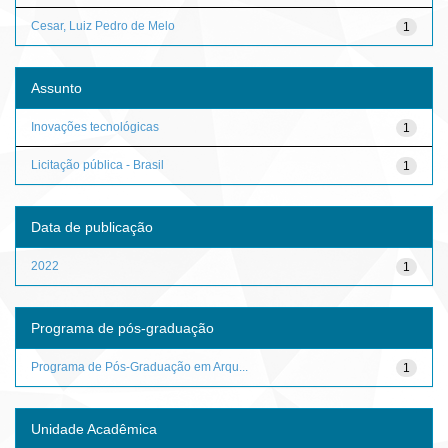
Cesar, Luiz Pedro de Melo
1
Assunto
Inovações tecnológicas
1
Licitação pública - Brasil
1
Data de publicação
2022
1
Programa de pós-graduação
Programa de Pós-Graduação em Arqu...
1
Unidade Acadêmica