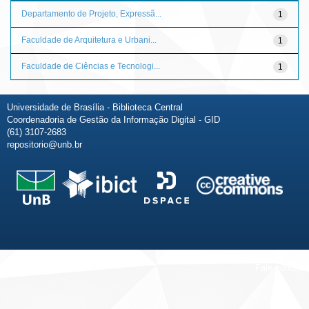
Departamento de Projeto, Expressã...
1
Faculdade de Arquitetura e Urbani...
1
Faculdade de Ciências e Tecnologi...
1
Universidade de Brasília - Biblioteca Central
Coordenadoria de Gestão da Informação Digital - GID
(61) 3107-2683
repositorio@unb.br
Fale conosco
Sobre