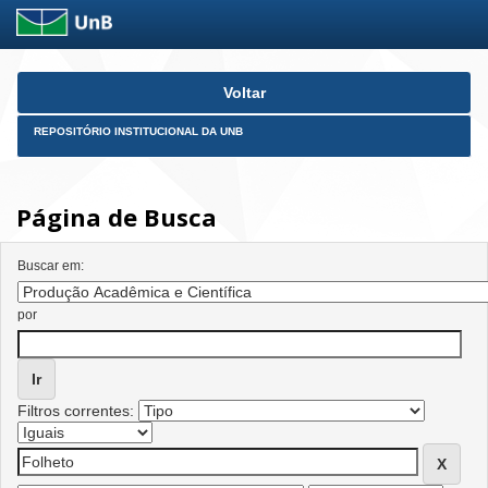
Skip
Voltar
navigation
REPOSITÓRIO INSTITUCIONAL DA UNB
Página de Busca
Buscar em:
por
Filtros correntes: