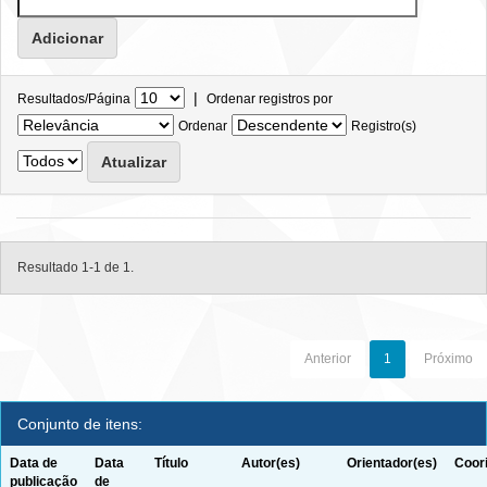
|
Resultados/Página
Ordenar registros por
Ordenar
Registro(s)
Resultado 1-1 de 1.
Anterior
1
Próximo
Conjunto de itens:
Data de
Data
Título
Autor(es)
Orientador(es)
Coor
publicação
de