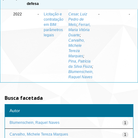
defesa
2022
-
Licitação e
Cesar, Luiz
-
-
contratação
Pedro de
em BIM :
Melo
;
Ferrari,
parâmetros
Maria Vitória
legais
Duarte
;
Carvalho,
Michele
Tereza
Marques
;
Pina, Patrícia
da Silva Fiuza
;
Blumenschein,
Raquel Naves
Busca facetada
Autor
Blumenschein, Raquel Naves
1
Carvalho, Michele Tereza Marques
1