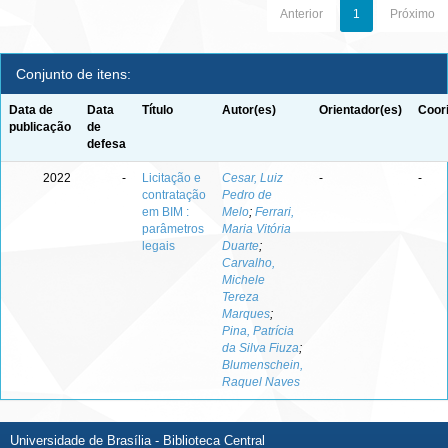
Anterior
1
Próximo
Conjunto de itens:
Data de
Data
Título
Autor(es)
Orientador(es)
Coor
publicação
de
defesa
2022
-
Licitação e
Cesar, Luiz
-
-
contratação
Pedro de
em BIM :
Melo
;
Ferrari,
parâmetros
Maria Vitória
legais
Duarte
;
Carvalho,
Michele
Tereza
Marques
;
Pina, Patrícia
da Silva Fiuza
;
Blumenschein,
Raquel Naves
Universidade de Brasília - Biblioteca Central