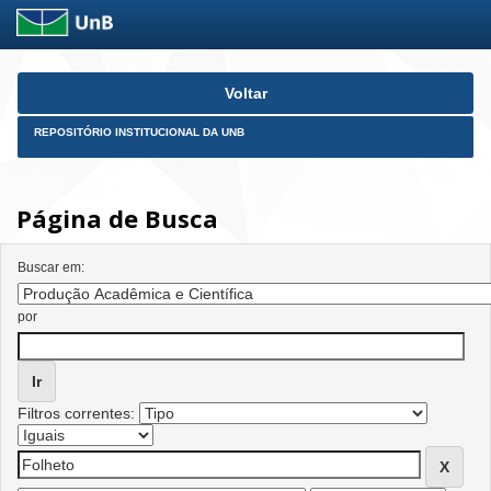
Skip
Voltar
navigation
REPOSITÓRIO INSTITUCIONAL DA UNB
Página de Busca
Buscar em:
por
Filtros correntes: