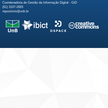
Coordenadoria de Gestão da Informação Digital - GID
(61) 3107-2683
repositorio@unb.br
Fale conosco
Sobre