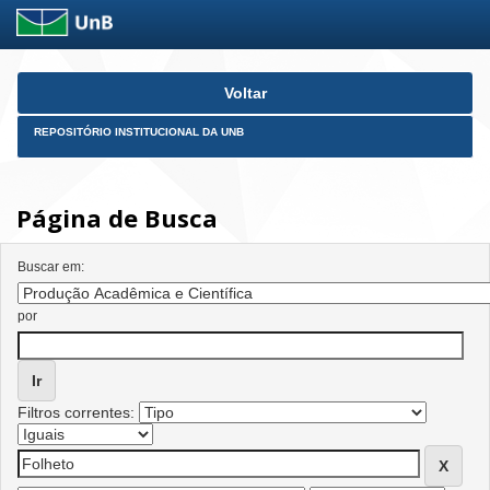
Skip
Voltar
navigation
REPOSITÓRIO INSTITUCIONAL DA UNB
Página de Busca
Buscar em:
por
Filtros correntes: