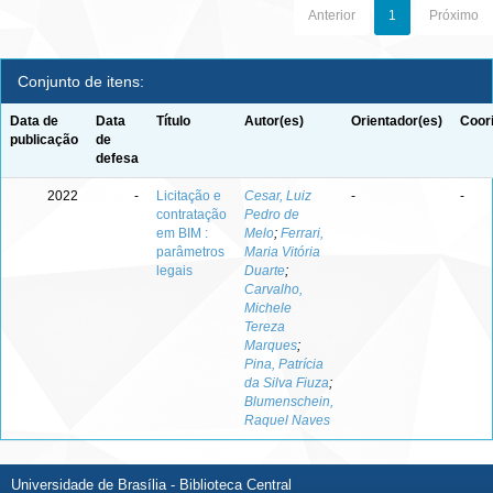
Anterior
1
Próximo
Conjunto de itens:
Data de
Data
Título
Autor(es)
Orientador(es)
Coor
publicação
de
defesa
2022
-
Licitação e
Cesar, Luiz
-
-
contratação
Pedro de
em BIM :
Melo
;
Ferrari,
parâmetros
Maria Vitória
legais
Duarte
;
Carvalho,
Michele
Tereza
Marques
;
Pina, Patrícia
da Silva Fiuza
;
Blumenschein,
Raquel Naves
Universidade de Brasília - Biblioteca Central